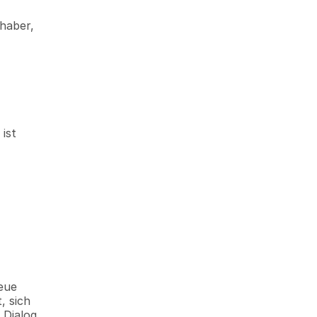
haber, 
st 
eue 
 sich 
Dialog, 