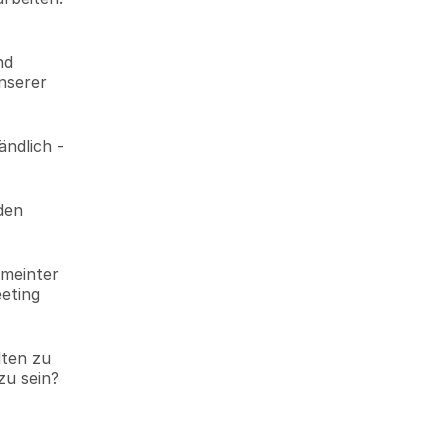
d 
nserer 
ndlich - 
en 
meinter 
eting 
ten zu 
zu sein?