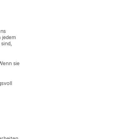
ns 
 jedem 
sind, 
Wenn sie 
voll 
rbeiten. 