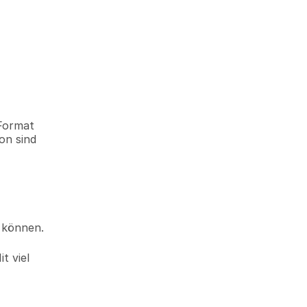
Format 
n sind 
 können.
 viel 