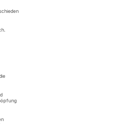
schieden 
ch.
ie 
d 
höpfung 
n 
”