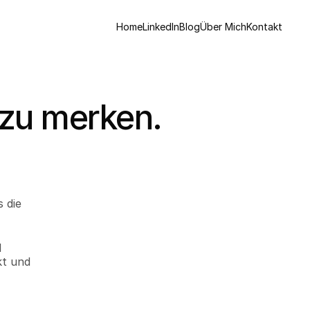
Home
LinkedIn
Blog
Über Mich
Kontakt
 zu merken.
die 
 
t und 